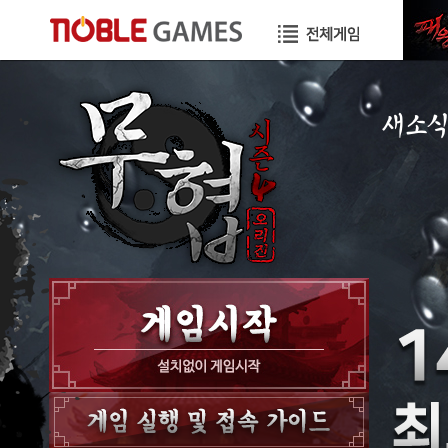
새소
공지사항
이벤트
GM노트
GM TIP