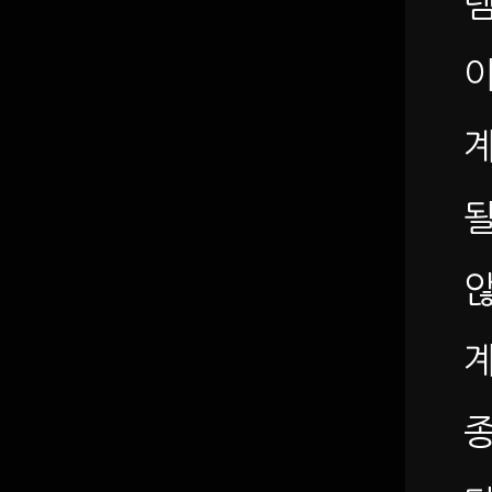
템
이
계
계
종