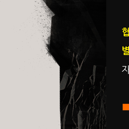
별
자
■