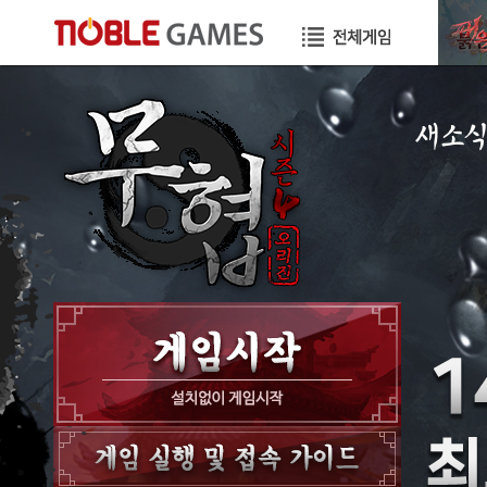
새소
공지사항
이벤트
GM노트
GM TIP