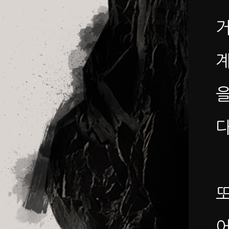
거
계
을
다
또
어