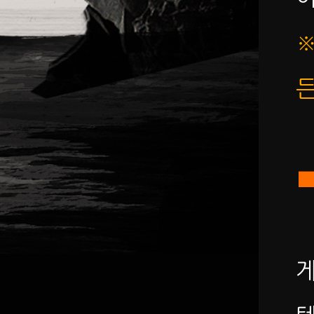
※
든
■
게