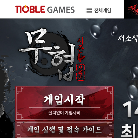
새소
공지사항
이벤트
GM노트
GM TIP