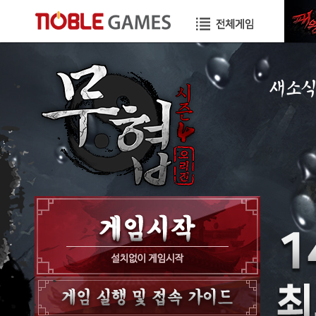
새소
공지사항
이벤트
GM노트
GM TIP