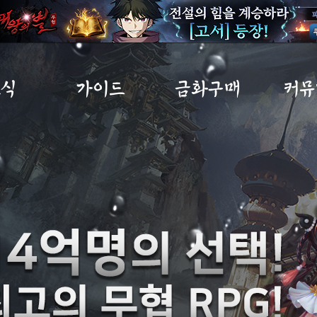
소식
가이드
금화구매
커뮤
사항
초보자가이드
금화구매
자유
트
게임소개
구매내역
이미지
노트
직업소개
MP교환소
공략
IP
게임가이드
무림
아이템확률
건의