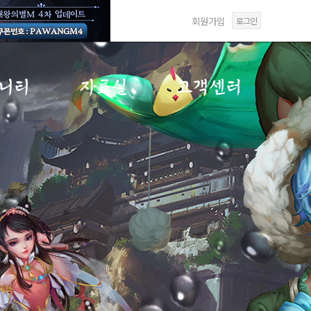
회원가입
로그인
니티
자료실
고객센터
게시판
갤러리
FAQ
게시판
미디어센터
1:1문의
게시판
답변확인
재패
사항