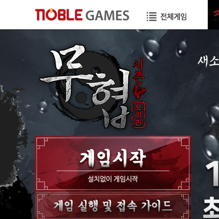
새
공지
이벤
GM
GM T