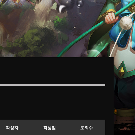
작성자
작성일
조회수