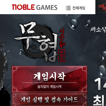
새소
공지사항
이벤트
GM노트
GM TIP