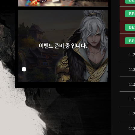
BE
BE
BE
BE
11
11
11
11
11
11