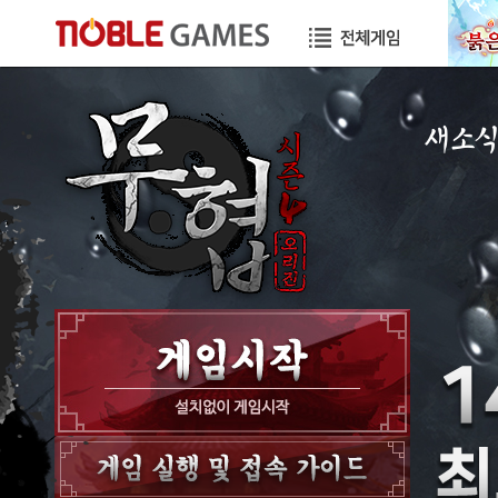
새소
공지사항
이벤트
GM노트
GM TIP