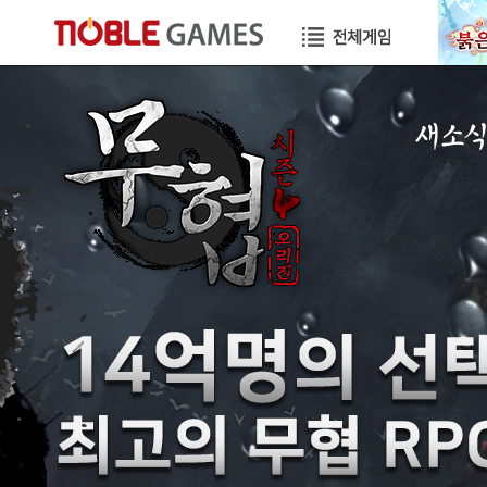
새소
공지사항
이벤트
GM노트
GM TIP