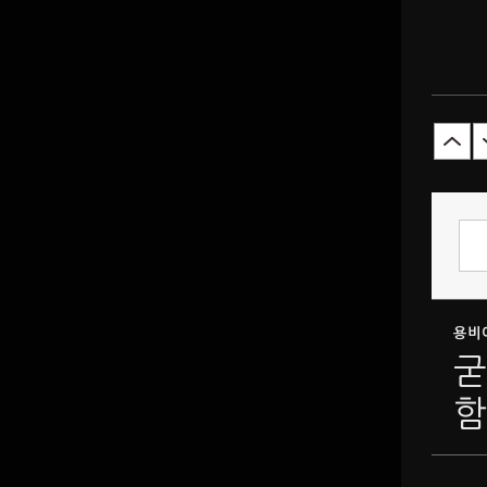
용비
굳
함