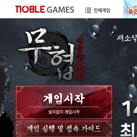
새소
공지사항
이벤트
GM노트
GM TIP