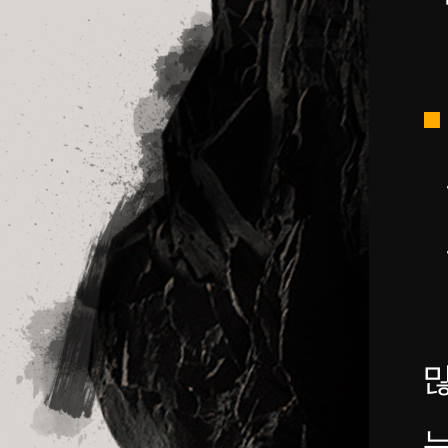
■
-
-