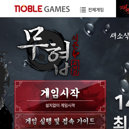
새소
공지사항
이벤트
GM노트
GM TIP