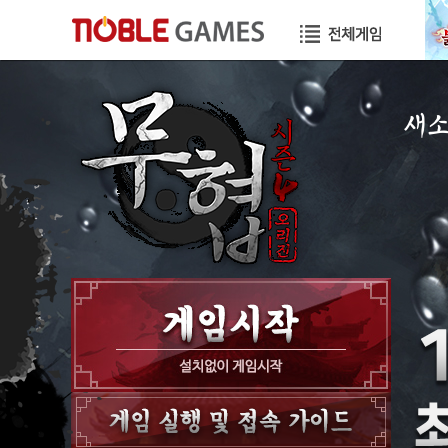
새
공지
이벤
GM
GM T