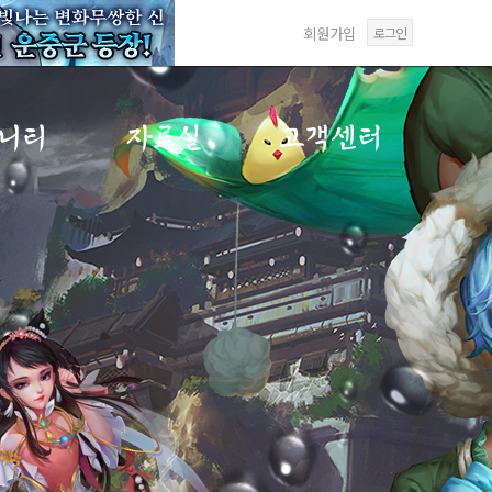
회원가입
로그인
니티
자료실
고객센터
게시판
갤러리
FAQ
게시판
미디어센터
1:1문의
게시판
답변확인
재패
사항