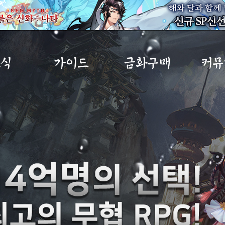
소식
가이드
금화구매
커뮤
사항
초보자가이드
금화구매
자유
트
게임소개
구매내역
이미지
노트
직업소개
MP교환소
공략
IP
게임가이드
무림
아이템확률
건의