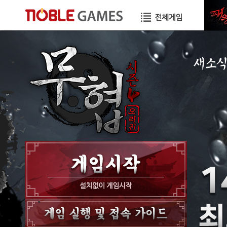
새소
공지사항
이벤트
GM노트
GM TIP