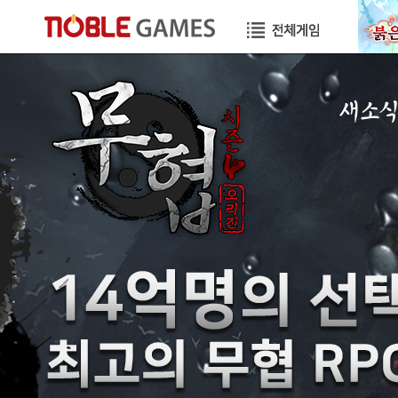
새소
공지사항
이벤트
GM노트
GM TIP