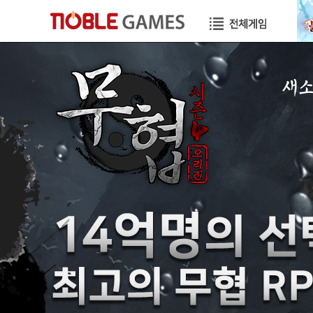
새
공지
이벤
GM
GM T