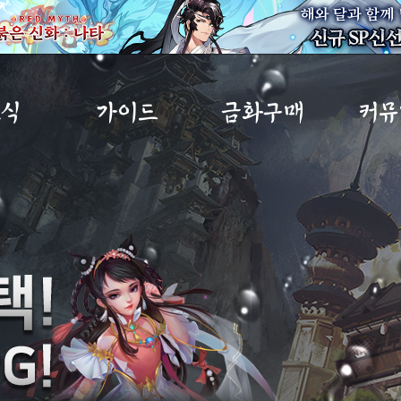
소식
가이드
금화구매
커뮤
사항
초보자가이드
금화구매
자유
트
게임소개
구매내역
이미지
노트
직업소개
MP교환소
공략
IP
게임가이드
무림
아이템확률
건의