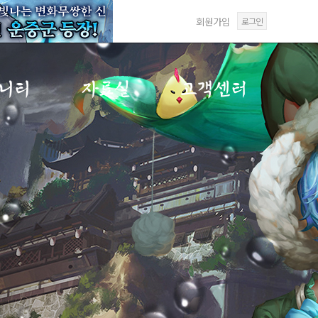
회원가입
로그인
니티
자료실
고객센터
게시판
갤러리
FAQ
게시판
미디어센터
1:1문의
게시판
답변확인
재패
사항