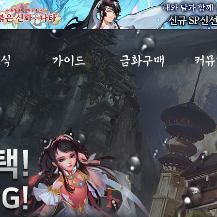
소식
가이드
금화구매
커뮤
사항
초보자가이드
금화구매
자유
트
게임소개
구매내역
이미지
노트
직업소개
MP교환소
공략
IP
게임가이드
무림
아이템확률
건의