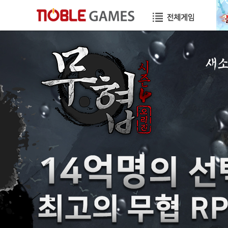
새
공지
이벤
GM
GM T