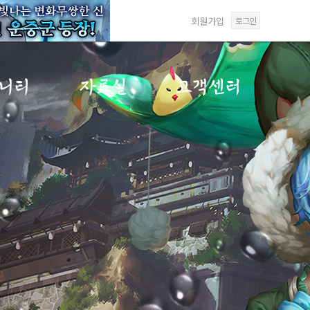
회원가입
로그인
니티
자료실
고객센터
게시판
갤러리
FAQ
게시판
미디어센터
1:1문의
게시판
답변확인
재패
사항