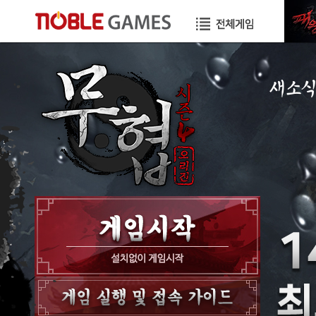
새소
공지사항
이벤트
GM노트
GM TIP