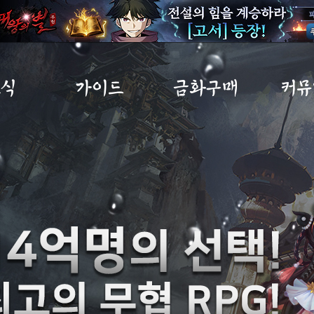
소식
가이드
금화구매
커뮤
사항
초보자가이드
금화구매
자유
트
게임소개
구매내역
이미지
노트
직업소개
MP교환소
공략
IP
게임가이드
무림
아이템확률
건의