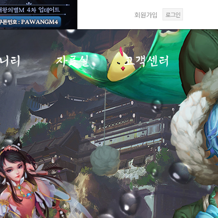
회원가입
로그인
니티
자료실
고객센터
게시판
갤러리
FAQ
게시판
미디어센터
1:1문의
게시판
답변확인
재패
사항