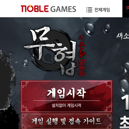
새
공지
이벤
GM
GM T