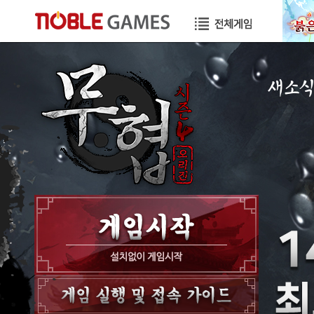
새소
공지사항
이벤트
GM노트
GM TIP