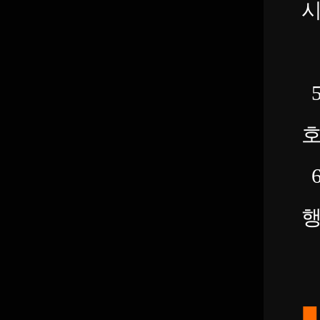
시
게
5
호
6
행