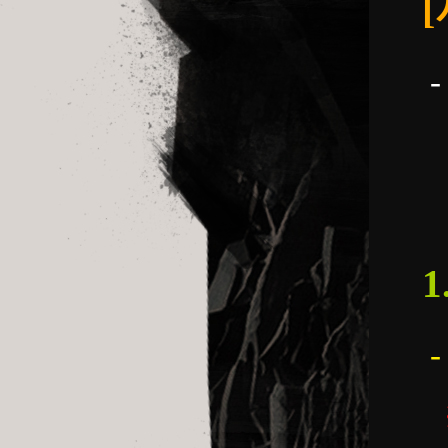
-
-
※