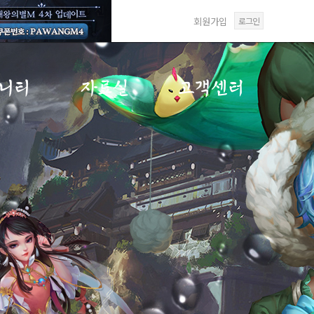
회원가입
로그인
니티
자료실
고객센터
게시판
갤러리
FAQ
게시판
미디어센터
1:1문의
게시판
답변확인
재패
사항