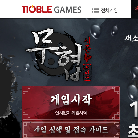
새
공지
이벤
GM
GM T