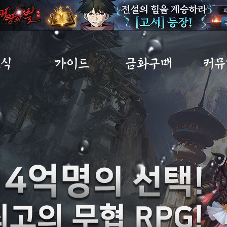
소식
가이드
금화구매
커뮤
사항
초보자가이드
금화구매
자유
트
게임소개
구매내역
이미지
노트
직업소개
MP교환소
공략
IP
게임가이드
무림
아이템확률
건의