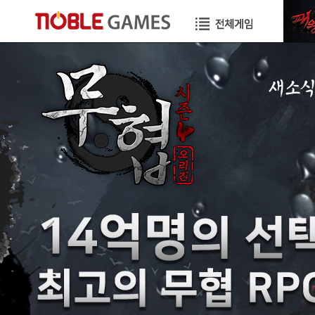
새소
공지사항
이벤트
GM노트
GM TIP