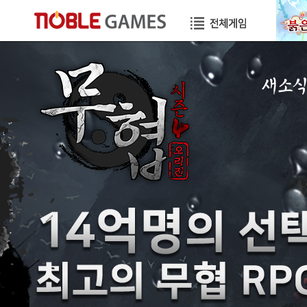
새소
공지사항
이벤트
GM노트
GM TIP