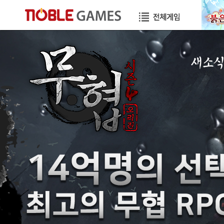
새소
공지사항
이벤트
GM노트
GM TIP